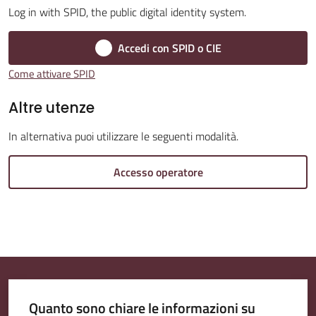
Log in with SPID, the public digital identity system.
Accedi con SPID o CIE
Amministrazione
Come attivare SPID
Trasparente
Altre utenze
Tutti
In alternativa puoi utilizzare le seguenti modalità.
gli
argomenti...
Accesso operatore
Seguici
su
Quanto sono chiare le informazioni su