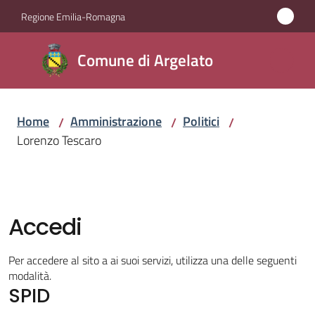
Vai al contenuto
Vai alla navigazione
Vai al footer
Regione Emilia-Romagna
Comune
Comune di Argelato
di
Argelato
Home
Amministrazione
Politici
/
/
/
Lorenzo Tescaro
Amministrazione
Menu selezionato
Novità
Accedi
Servizi
Per accedere al sito a ai suoi servizi, utilizza una delle seguenti
Vivere
modalità.
SPID
Argelato