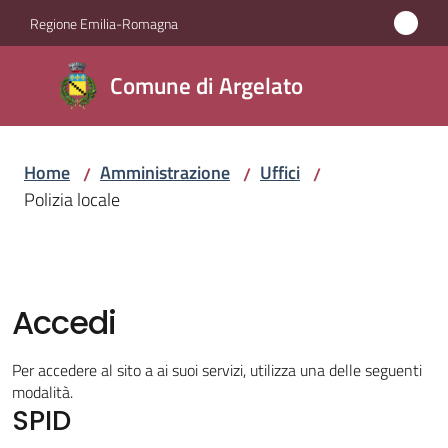
Vai al contenuto
Vai alla navigazione
Vai al footer
Regione Emilia-Romagna
Comune
Comune di Argelato
di
Argelato
Home
Amministrazione
Uffici
/
/
/
Polizia locale
Amministrazione
Menu selezionato
Novità
Accedi
Servizi
Per accedere al sito a ai suoi servizi, utilizza una delle seguenti
Vivere
modalità.
SPID
Argelato