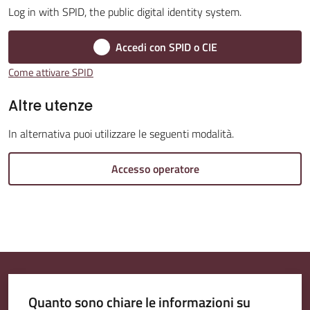
Log in with SPID, the public digital identity system.
Accedi con SPID o CIE
Amministrazione
Come attivare SPID
Trasparente
Altre utenze
Tutti
In alternativa puoi utilizzare le seguenti modalità.
gli
argomenti...
Accesso operatore
Seguici
su
Quanto sono chiare le informazioni su