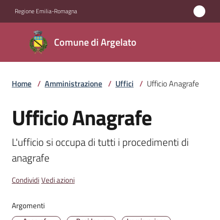
Vai al contenuto
Vai alla navigazione
Vai al footer
Regione Emilia-Romagna
Comune
Comune di Argelato
di
Argelato
Home
/
Amministrazione
/
Uffici
/
Ufficio Anagrafe
Amministrazione
Ufficio Anagrafe
Salta al contenuto
Menu selezionato
Novità
L'ufficio si occupa di tutti i procedimenti di 
anagrafe
Servizi
Condividi
Vedi azioni
Vivere
Argelato
Argomenti