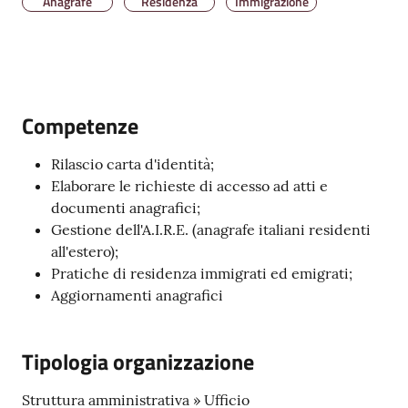
Anagrafe
Residenza
Immigrazione
Amministrazione
Trasparente
Competenze
Tutti
Rilascio carta d'identità;
gli
Elaborare le richieste di accesso ad atti e
argomenti...
documenti anagrafici;
Gestione dell'A.I.R.E. (anagrafe italiani residenti
all'estero);
Seguici
Pratiche di residenza immigrati ed emigrati;
su
Aggiornamenti anagrafici
Tipologia organizzazione
Struttura amministrativa » Ufficio