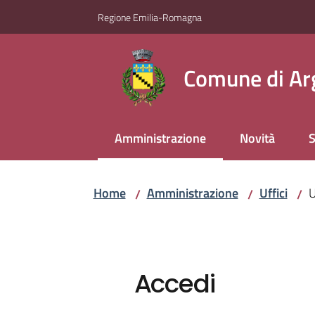
Vai al contenuto
Vai alla navigazione
Vai al footer
Regione Emilia-Romagna
Comune di Ar
Amministrazione
Novità
S
Menu selezionato
Home
Amministrazione
Uffici
U
/
/
/
Accedi