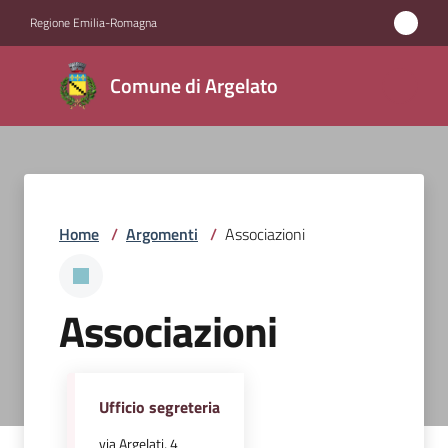
Vai al contenuto
Vai alla navigazione
Vai al footer
Regione Emilia-Romagna
Comune
Comune di Argelato
di
Argelato
Amministrazione
Home
/
Argomenti
/
Associazioni
Novità
Associazioni
Servizi
Vivere
Argelato
Ufficio segreteria
via Argelati, 4