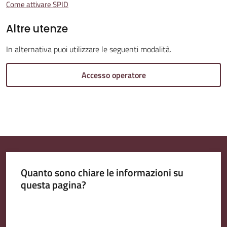
Come attivare SPID
Altre utenze
Amministrazione
In alternativa puoi utilizzare le seguenti modalità.
Trasparente
Accesso operatore
Tutti
gli
argomenti...
Menu selezionato
Seguici
Quanto sono chiare le informazioni su
su
questa pagina?
Valuta da 1 a 5 stelle