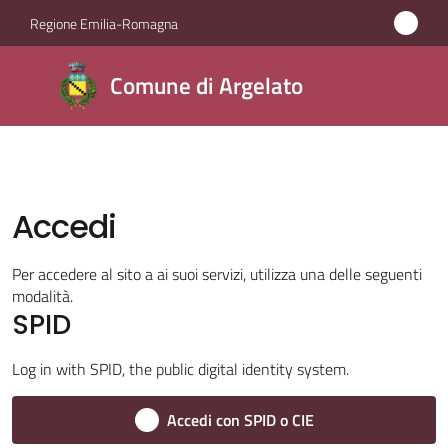
Vai al contenuto
Vai alla navigazione
Vai al footer
Regione Emilia-Romagna
Comune
Comune di Argelato
di
Argelato
Accedi
Amministrazione
Novità
Per accedere al sito a ai suoi servizi, utilizza una delle seguenti
modalità.
SPID
Servizi
Log in with SPID, the public digital identity system.
Vivere
Argelato
Accedi con SPID o CIE