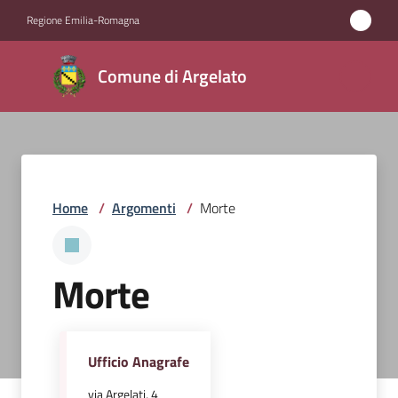
Vai al contenuto
Vai alla navigazione
Vai al footer
Regione Emilia-Romagna
Comune
Comune di Argelato
di
Argelato
Amministrazione
Home
/
Argomenti
/
Morte
Novità
Morte
Servizi
Vivere
Argelato
Ufficio Anagrafe
via Argelati, 4