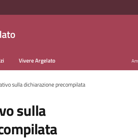
lato
zi
Vivere Argelato
Amm
tivo sulla dichiarazione precompilata
vo sulla
ecompilata