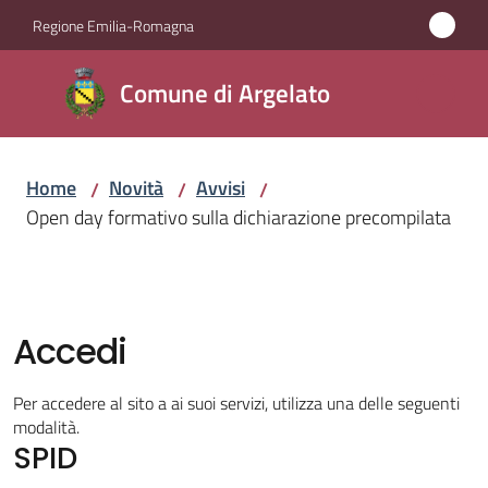
Vai al contenuto
Vai alla navigazione
Vai al footer
Regione Emilia-Romagna
Comune
Comune di Argelato
di
Argelato
Home
Novità
Avvisi
/
/
/
Open day formativo sulla dichiarazione precompilata
Amministrazione
Novità
Menu selezionato
Accedi
Servizi
Per accedere al sito a ai suoi servizi, utilizza una delle seguenti
Vivere
modalità.
SPID
Argelato