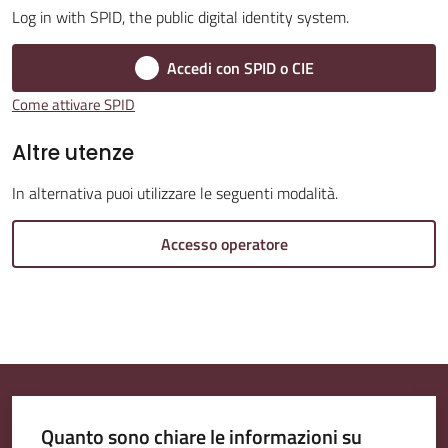
Log in with SPID, the public digital identity system.
Accedi con SPID o CIE
Amministrazione
Come attivare SPID
Trasparente
Altre utenze
Tutti
In alternativa puoi utilizzare le seguenti modalità.
gli
argomenti...
Accesso operatore
Seguici
su
Quanto sono chiare le informazioni su