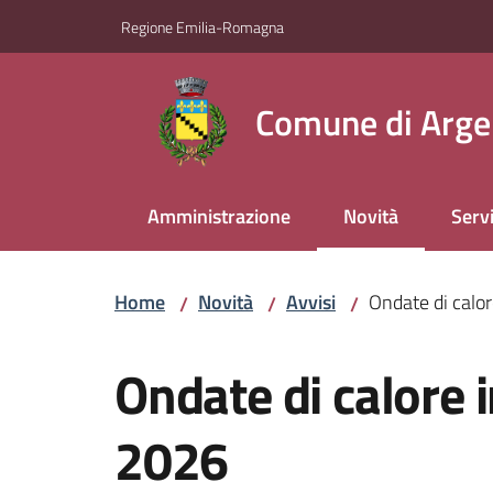
Vai al contenuto
Vai alla navigazione
Vai al footer
Regione Emilia-Romagna
Comune di Arge
Amministrazione
Novità
Servi
Menu selezionato
Home
Novità
Avvisi
Ondate di calor
/
/
/
Salta al contenuto
Ondate di calore i
2026