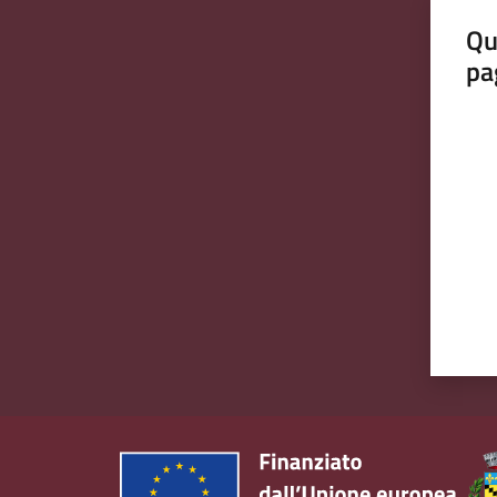
Qu
pa
Valut