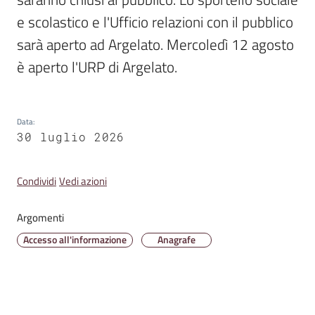
e scolastico e l'Ufficio relazioni con il pubblico 
sarà aperto ad Argelato. Mercoledì 12 agosto 
Amministrazione
è aperto l'URP di Argelato. 
Trasparente
Tutti
Data
:
gli
30 luglio 2026
argomenti...
Condividi
Vedi azioni
Seguici
Argomenti
su
Accesso all'informazione
Anagrafe