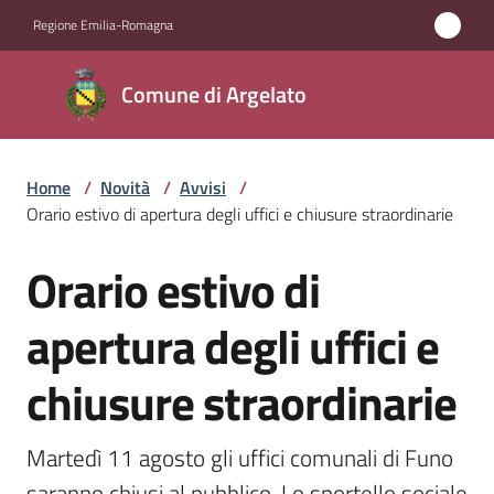
Vai al contenuto
Vai alla navigazione
Vai al footer
Regione Emilia-Romagna
Comune
Comune di Argelato
di
Argelato
Home
/
Novità
/
Avvisi
/
Orario estivo di apertura degli uffici e chiusure straordinarie
Amministrazione
Orario estivo di
Salta al contenuto
Novità
Menu selezionato
apertura degli uffici e
Servizi
chiusure straordinarie
Vivere
Argelato
Martedì 11 agosto gli uffici comunali di Funo 
saranno chiusi al pubblico. Lo sportello sociale 