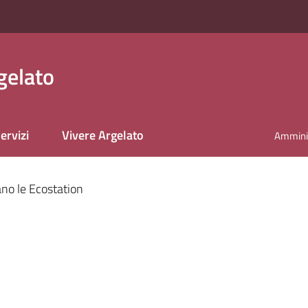
gelato
ervizi
Vivere Argelato
Amminis
nato
ano le Ecostation