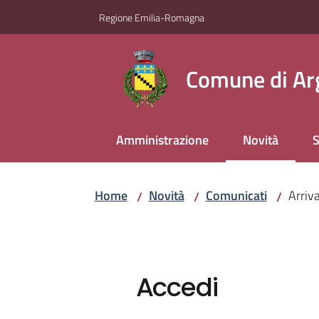
Vai al contenuto
Vai alla navigazione
Vai al footer
Regione Emilia-Romagna
Comune di Ar
Amministrazione
Novità
S
Menu selezio
Home
Novità
Comunicati
Arriv
/
/
/
Accedi