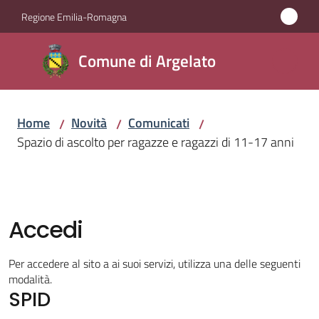
Vai al contenuto
Vai alla navigazione
Vai al footer
Regione Emilia-Romagna
Comune
Comune di Argelato
di
Argelato
Home
Novità
Comunicati
/
/
/
Spazio di ascolto per ragazze e ragazzi di 11-17 anni
Amministrazione
Novità
Menu selezionato
Accedi
Servizi
Per accedere al sito a ai suoi servizi, utilizza una delle seguenti
Vivere
modalità.
SPID
Argelato