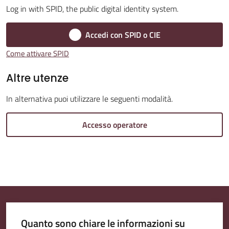
Log in with SPID, the public digital identity system.
Accedi con SPID o CIE
Amministrazione
Come attivare SPID
Trasparente
Altre utenze
Tutti
In alternativa puoi utilizzare le seguenti modalità.
gli
argomenti...
Accesso operatore
Seguici
su
Quanto sono chiare le informazioni su