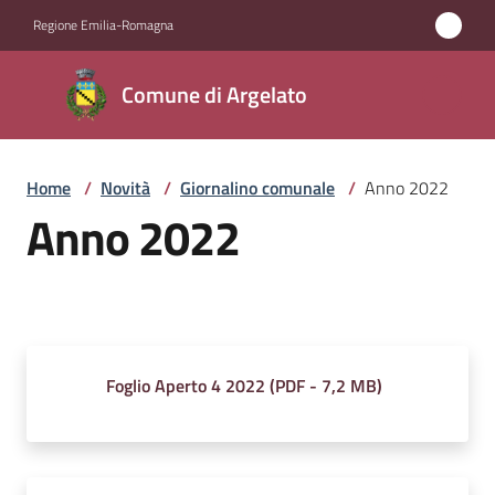
Vai al contenuto
Vai alla navigazione
Vai al footer
Regione Emilia-Romagna
Comune
Comune di Argelato
di
Argelato
Home
/
Novità
/
Giornalino comunale
/
Anno 2022
Anno 2022
Amministrazione
Novità
Menu selezionato
Servizi
Foglio Aperto 4 2022
(
PDF
-
7,2 MB
)
Vivere
Argelato