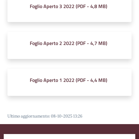
Foglio Aperto 3 2022
(
PDF
-
4,8 MB
)
Amministrazione
Trasparente
Foglio Aperto 2 2022
(
PDF
-
4,7 MB
)
Tutti
gli
argomenti...
Foglio Aperto 1 2022
(
PDF
-
4,4 MB
)
Seguici
su
Ultimo aggiornamento
:
08-10-2025 13:26