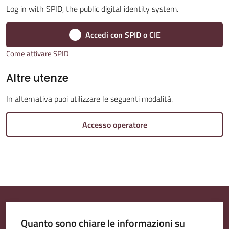
Log in with SPID, the public digital identity system.
Accedi con SPID o CIE
Amministrazione
Come attivare SPID
Trasparente
Altre utenze
Tutti
In alternativa puoi utilizzare le seguenti modalità.
gli
argomenti...
Accesso operatore
Seguici
su
Quanto sono chiare le informazioni su