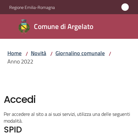
Vai al contenuto
Vai alla navigazione
Vai al footer
Regione Emilia-Romagna
Comune
Comune di Argelato
di
Argelato
Home
Novità
Giornalino comunale
/
/
/
Anno 2022
Amministrazione
Novità
Menu selezionato
Accedi
Servizi
Per accedere al sito a ai suoi servizi, utilizza una delle seguenti
Vivere
modalità.
SPID
Argelato