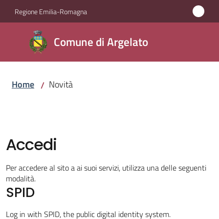
Vai al contenuto
Vai alla navigazione
Vai al footer
Regione Emilia-Romagna
Comune
Comune di Argelato
di
Argelato
Home
Novità
/
Amministrazione
Novità
Accedi
Menu selezionato
Servizi
Per accedere al sito a ai suoi servizi, utilizza una delle seguenti
modalità.
SPID
Vivere
Argelato
Log in with SPID, the public digital identity system.