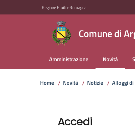
Vai al contenuto
Vai alla navigazione
Vai al footer
Regione Emilia-Romagna
Comune di Ar
Amministrazione
Novità
S
Menu selezio
Home
Novità
Notizie
Alloggi di
/
/
/
Accedi