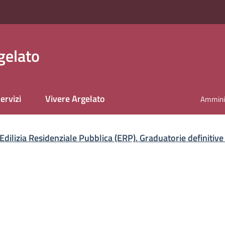
gelato
ervizi
Vivere Argelato
Amminis
nato
 Edilizia Residenziale Pubblica (ERP). Graduatorie definitiv