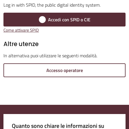
Log in with SPID, the public digital identity system.
Accedi con SPID o CIE
Amministrazione
Come attivare SPID
Trasparente
Altre utenze
Tutti
In alternativa puoi utilizzare le seguenti modalità.
gli
argomenti...
Accesso operatore
Seguici
su
Quanto sono chiare le informazioni su