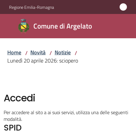
Vai al contenuto
Vai alla navigazione
Vai al footer
Regione Emilia-Romagna
Comune
Comune di Argelato
di
Argelato
Home
Novità
Notizie
/
/
/
Lunedì 20 aprile 2026: sciopero
Amministrazione
Novità
Menu selezionato
Accedi
Servizi
Per accedere al sito a ai suoi servizi, utilizza una delle seguenti
Vivere
modalità.
SPID
Argelato