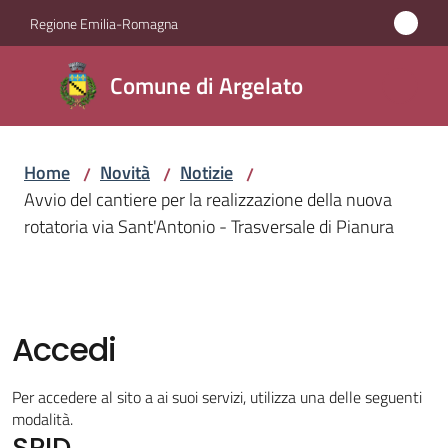
Vai al contenuto
Vai alla navigazione
Vai al footer
Regione Emilia-Romagna
Comune
Comune di Argelato
di
Argelato
Home
Novità
Notizie
/
/
/
Avvio del cantiere per la realizzazione della nuova
Amministrazione
rotatoria via Sant'Antonio - Trasversale di Pianura
Novità
Menu selezionato
Servizi
Accedi
Vivere
Per accedere al sito a ai suoi servizi, utilizza una delle seguenti
Argelato
modalità.
SPID