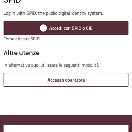
Log in with SPID, the public digital identity system.
Accedi con SPID o CIE
Amministrazione
Trasparente
Come attivare SPID
Altre utenze
Tutti
gli
In alternativa puoi utilizzare le seguenti modalità.
argomenti...
Accesso operatore
Seguici
su