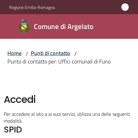
Vai al contenuto
Vai alla navigazione
Vai al footer
Regione Emilia-Romagna
Comune
Comune di Argelato
di
Argelato
Home
Punti di contatto
/
/
Punto di contatto per: Uffici comunali di Funo
Amministrazione
Novità
Accedi
Servizi
Per accedere al sito a ai suoi servizi, utilizza una delle seguenti
Vivere
modalità.
SPID
Argelato