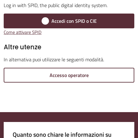
Log in with SPID, the public digital identity system.
Accedi con SPID o CIE
Amministrazione
Come attivare SPID
Trasparente
Altre utenze
Tutti
In alternativa puoi utilizzare le seguenti modalità.
gli
argomenti...
Accesso operatore
Seguici
su
Quanto sono chiare le informazioni su