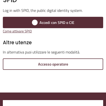
Log in with SPID, the public digital identity system.
Accedi con SPID o CIE
Amministrazione
Trasparente
Come attivare SPID
Altre utenze
Tutti
gli
In alternativa puoi utilizzare le seguenti modalità.
argomenti...
Accesso operatore
Seguici
su