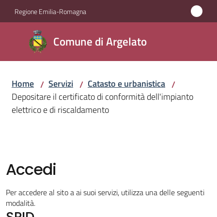
Vai al contenuto
Vai alla navigazione
Vai al footer
Regione Emilia-Romagna
Comune
Comune di Argelato
di
Argelato
Home
Servizi
Catasto e urbanistica
/
/
/
Depositare il certificato di conformità dell'impianto
Amministrazione
elettrico e di riscaldamento
Novità
Servizi
Accedi
Menu selezionato
Vivere
Per accedere al sito a ai suoi servizi, utilizza una delle seguenti
Argelato
modalità.
SPID