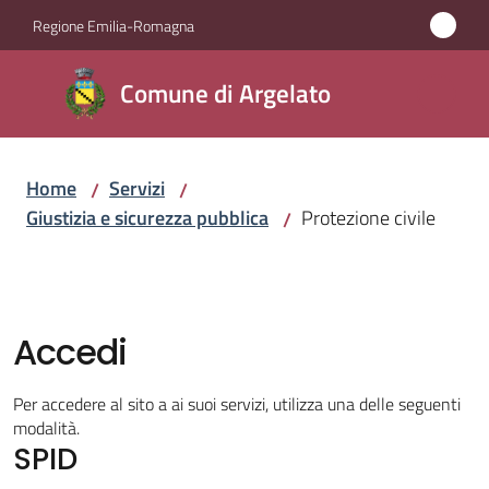
Vai al contenuto
Vai alla navigazione
Vai al footer
Regione Emilia-Romagna
Comune
Comune di Argelato
di
Argelato
Home
Servizi
/
/
Giustizia e sicurezza pubblica
Protezione civile
/
Amministrazione
Novità
Accedi
Servizi
Menu selezionato
Per accedere al sito a ai suoi servizi, utilizza una delle seguenti
Vivere
modalità.
SPID
Argelato