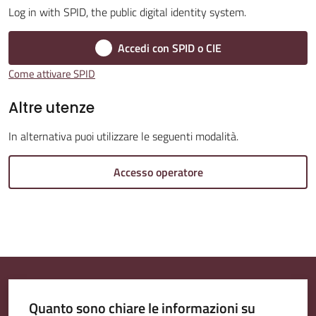
Log in with SPID, the public digital identity system.
Accedi con SPID o CIE
Amministrazione
Come attivare SPID
Trasparente
Altre utenze
Tutti
In alternativa puoi utilizzare le seguenti modalità.
gli
argomenti...
Accesso operatore
Seguici
su
Quanto sono chiare le informazioni su