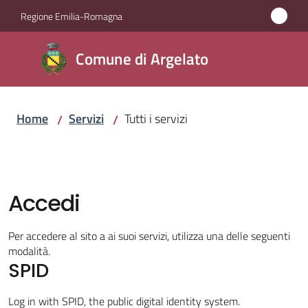
Vai al contenuto
Vai alla navigazione
Vai al footer
Regione Emilia-Romagna
Comune
Comune di Argelato
di
Argelato
Home
Servizi
Tutti i servizi
/
/
Amministrazione
Novità
Accedi
Servizi
Per accedere al sito a ai suoi servizi, utilizza una delle seguenti
Menu selezionato
modalità.
SPID
Vivere
Argelato
Log in with SPID, the public digital identity system.