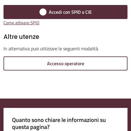
Accedi con SPID o CIE
Come attivare SPID
Amministrazione
Altre utenze
Trasparente
In alternativa puoi utilizzare le seguenti modalità.
Tutti
gli
Accesso operatore
argomenti...
Seguici
su
Quanto sono chiare le informazioni su
questa pagina?