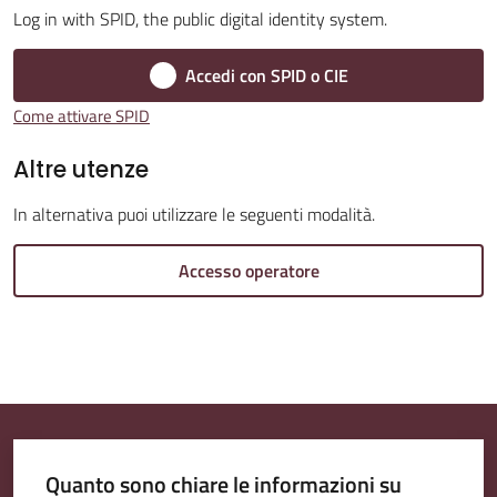
Log in with SPID, the public digital identity system.
Accedi con SPID o CIE
Amministrazione
Come attivare SPID
Trasparente
Altre utenze
Tutti
In alternativa puoi utilizzare le seguenti modalità.
gli
argomenti...
Accesso operatore
Seguici
su
Quanto sono chiare le informazioni su