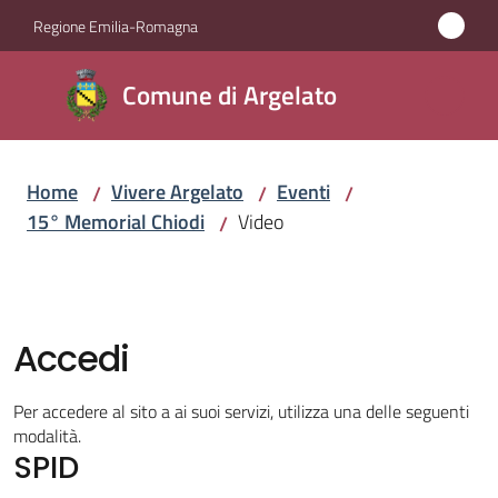
Vai al contenuto
Vai alla navigazione
Vai al footer
Regione Emilia-Romagna
Comune
Comune di Argelato
di
Argelato
Home
Vivere Argelato
Eventi
/
/
/
15° Memorial Chiodi
Video
/
Amministrazione
Novità
Accedi
Servizi
Per accedere al sito a ai suoi servizi, utilizza una delle seguenti
Vivere
modalità.
SPID
Argelato
Menu selezionato