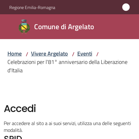
Vai al contenuto
Vai alla navigazione
Vai al footer
Regione Emilia-Romagna
Comune
Comune di Argelato
di
Argelato
Home
Vivere Argelato
Eventi
/
/
/
Celebrazioni per l'81° anniversario della Liberazione
Amministrazione
d'Italia
Novità
Servizi
Accedi
Vivere
Per accedere al sito a ai suoi servizi, utilizza una delle seguenti
Argelato
modalità.
SPID
Menu selezionato