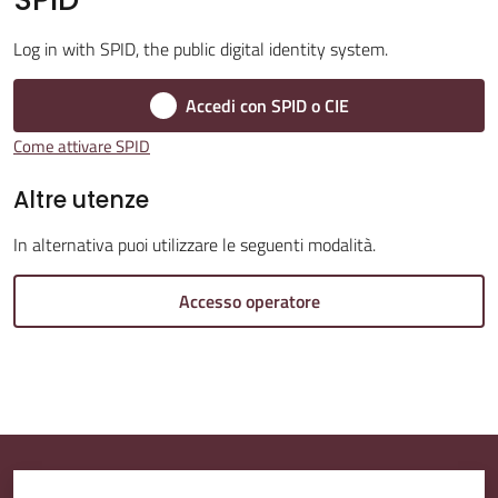
Log in with SPID, the public digital identity system.
Accedi con SPID o CIE
Amministrazione
Trasparente
Come attivare SPID
Altre utenze
Tutti
gli
In alternativa puoi utilizzare le seguenti modalità.
argomenti...
Accesso operatore
Seguici
su