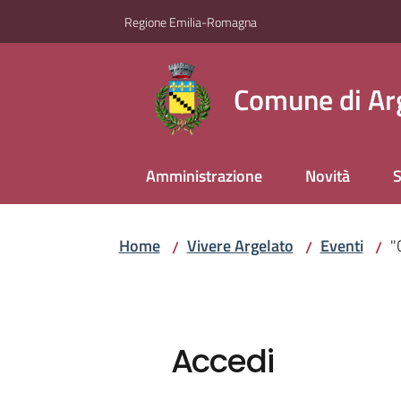
Vai al contenuto
Vai alla navigazione
Vai al footer
Regione Emilia-Romagna
Comune di Ar
Amministrazione
Novità
S
Home
Vivere Argelato
Eventi
"
/
/
/
Accedi