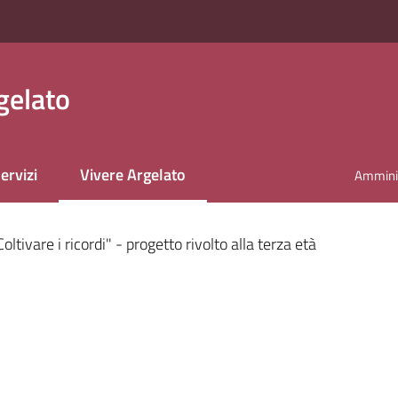
gelato
ervizi
Vivere Argelato
Amminis
Menu selezionato
Coltivare i ricordi" - progetto rivolto alla terza età