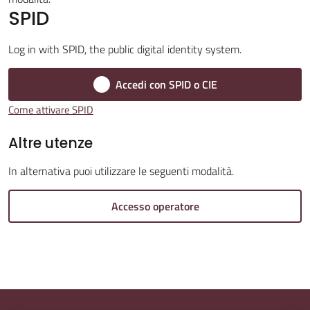
SPID
Log in with SPID, the public digital identity system.
Amministrazione
Accedi con SPID o CIE
Trasparente
Come attivare SPID
Tutti
Altre utenze
gli
argomenti...
In alternativa puoi utilizzare le seguenti modalità.
Accesso operatore
Seguici
su