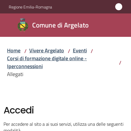
Vai al contenuto
Vai alla navigazione
Vai al footer
Regione Emilia-Romagna
Comune
Comune di Argelato
di
Argelato
Home
Vivere Argelato
Eventi
/
/
/
Corsi di formazione digitale online -
/
Amministrazione
Iperconnessioni
Allegati
Novità
Servizi
Accedi
Vivere
Argelato
Per accedere al sito a ai suoi servizi, utilizza una delle seguenti
Menu selezionato
modalità.