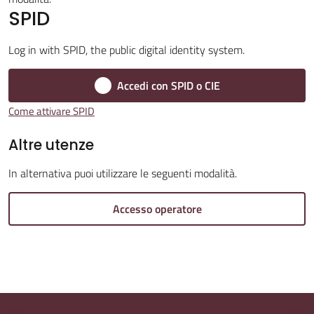
SPID
Log in with SPID, the public digital identity system.
Amministrazione
Accedi con SPID o CIE
Trasparente
Come attivare SPID
Tutti
Altre utenze
gli
argomenti...
In alternativa puoi utilizzare le seguenti modalità.
Accesso operatore
Seguici
su