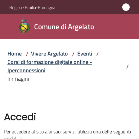
Vai al contenuto
Vai alla navigazione
Vai al footer
Regione Emilia-Romagna
Comune
Comune di Argelato
di
Argelato
Home
Vivere Argelato
Eventi
/
/
/
Corsi di formazione digitale online -
/
Amministrazione
Iperconnessioni
Immagini
Novità
Servizi
Accedi
Vivere
Argelato
Per accedere al sito a ai suoi servizi, utilizza una delle seguenti
Menu selezionato
modalità.