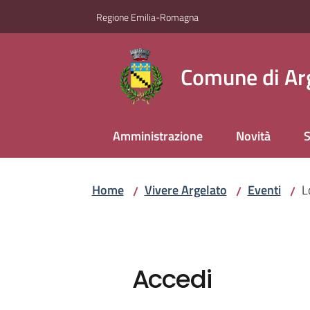
Vai al contenuto
Vai alla navigazione
Vai al footer
Regione Emilia-Romagna
Comune di Ar
Amministrazione
Novità
S
Home
Vivere Argelato
Eventi
L
/
/
/
Accedi