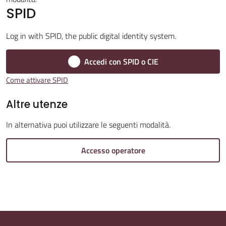
SPID
Log in with SPID, the public digital identity system.
Amministrazione
Accedi con SPID o CIE
Trasparente
Come attivare SPID
Tutti
Altre utenze
gli
argomenti...
In alternativa puoi utilizzare le seguenti modalità.
Accesso operatore
Seguici
su