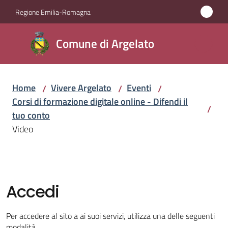
Vai al contenuto
Vai alla navigazione
Vai al footer
Regione Emilia-Romagna
Comune
Comune di Argelato
di
Argelato
Home
Vivere Argelato
Eventi
/
/
/
Corsi di formazione digitale online - Difendi il
/
Amministrazione
tuo conto
Video
Novità
Servizi
Accedi
Vivere
Argelato
Per accedere al sito a ai suoi servizi, utilizza una delle seguenti
Menu selezionato
modalità.