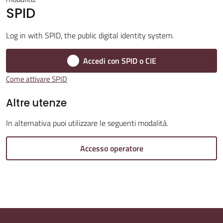
SPID
Log in with SPID, the public digital identity system.
Amministrazione
Accedi con SPID o CIE
Trasparente
Come attivare SPID
Tutti
Altre utenze
gli
argomenti...
In alternativa puoi utilizzare le seguenti modalità.
Accesso operatore
Seguici
su