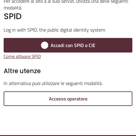
Per accedere al sito a ai suoi servizi, utilizza una delle seguenti
modalità.
SPID
Amministrazione
Log in with SPID, the public digital identity system.
Trasparente
Accedi con SPID o CIE
Tutti
Come attivare SPID
gli
Altre utenze
argomenti...
In alternativa puoi utilizzare le seguenti modalità.
Seguici
Accesso operatore
su