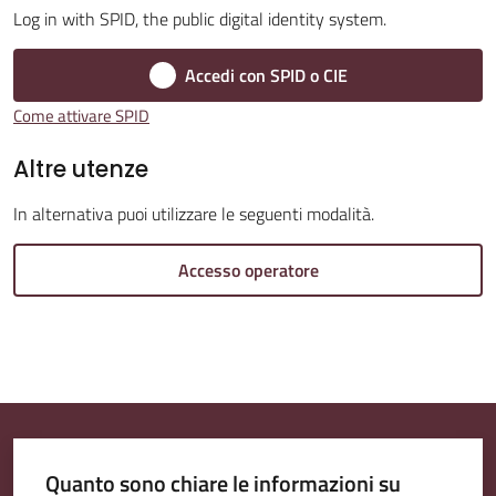
Log in with SPID, the public digital identity system.
Accedi con SPID o CIE
Amministrazione
Come attivare SPID
Trasparente
Altre utenze
Tutti
In alternativa puoi utilizzare le seguenti modalità.
gli
argomenti...
Accesso operatore
Seguici
su
Quanto sono chiare le informazioni su