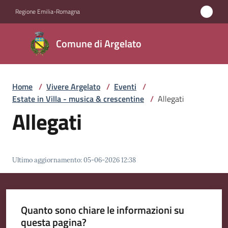
Vai al contenuto
Vai alla navigazione
Vai al footer
Regione Emilia-Romagna
Comune
Comune di Argelato
di
Argelato
Home
/
Vivere Argelato
/
Eventi
/
Estate in Villa - musica & crescentine
/
Allegati
Amministrazione
Allegati
Novità
Ultimo aggiornamento
:
05-06-2026 12:38
Servizi
Vivere
Argelato
Quanto sono chiare le informazioni su
Menu selezionato
questa pagina?