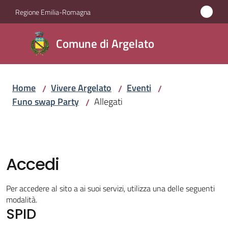
Vai al contenuto
Vai alla navigazione
Vai al footer
Regione Emilia-Romagna
Comune
Comune di Argelato
di
Argelato
Home
Vivere Argelato
Eventi
/
/
/
Funo swap Party
Allegati
/
Amministrazione
Novità
Accedi
Servizi
Per accedere al sito a ai suoi servizi, utilizza una delle seguenti
Vivere
modalità.
SPID
Argelato
Menu selezionato