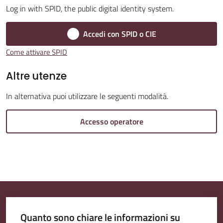
Log in with SPID, the public digital identity system.
Accedi con SPID o CIE
Amministrazione
Come attivare SPID
Trasparente
Altre utenze
Tutti
In alternativa puoi utilizzare le seguenti modalità.
gli
argomenti...
Accesso operatore
Seguici
su
Quanto sono chiare le informazioni su