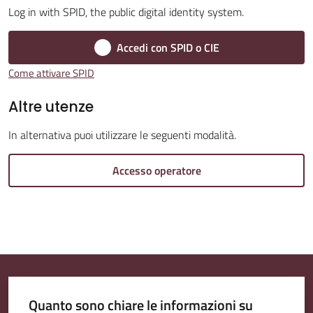
Log in with SPID, the public digital identity system.
Accedi con SPID o CIE
Amministrazione
Come attivare SPID
Trasparente
Altre utenze
Tutti
In alternativa puoi utilizzare le seguenti modalità.
gli
argomenti...
Accesso operatore
Seguici
su
Quanto sono chiare le informazioni su