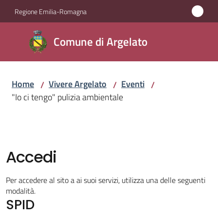
Vai al contenuto
Vai alla navigazione
Vai al footer
Regione Emilia-Romagna
Comune
Comune di Argelato
di
Argelato
Home
Vivere Argelato
Eventi
/
/
/
"Io ci tengo" pulizia ambientale
Amministrazione
Novità
Accedi
Servizi
Per accedere al sito a ai suoi servizi, utilizza una delle seguenti
Vivere
modalità.
SPID
Argelato
Menu selezionato