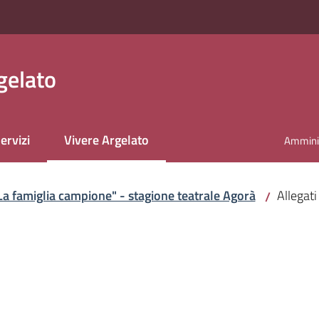
gelato
ervizi
Vivere Argelato
Amminis
Menu selezionato
La famiglia campione" - stagione teatrale Agorà
Allegati
/