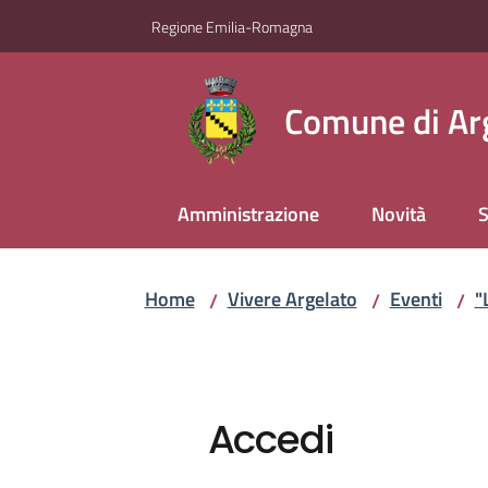
Vai al contenuto
Vai alla navigazione
Vai al footer
Regione Emilia-Romagna
Comune di Ar
Amministrazione
Novità
S
Home
Vivere Argelato
Eventi
"
/
/
/
Accedi