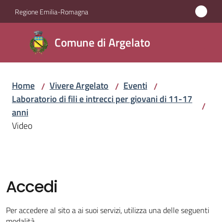
Vai al contenuto
Vai alla navigazione
Vai al footer
Regione Emilia-Romagna
Comune
Comune di Argelato
di
Argelato
Home
Vivere Argelato
Eventi
/
/
/
Laboratorio di fili e intrecci per giovani di 11-17
/
Amministrazione
anni
Video
Novità
Servizi
Accedi
Vivere
Argelato
Per accedere al sito a ai suoi servizi, utilizza una delle seguenti
Menu selezionato
modalità.