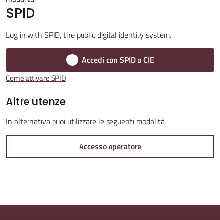
SPID
Log in with SPID, the public digital identity system.
Amministrazione
Accedi con SPID o CIE
Trasparente
Come attivare SPID
Tutti
Altre utenze
gli
argomenti...
In alternativa puoi utilizzare le seguenti modalità.
Accesso operatore
Seguici
su