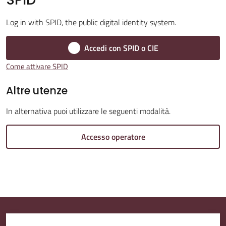
Log in with SPID, the public digital identity system.
Accedi con SPID o CIE
Amministrazione
Trasparente
Come attivare SPID
Altre utenze
Tutti
gli
In alternativa puoi utilizzare le seguenti modalità.
argomenti...
Accesso operatore
Seguici
su