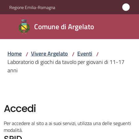
Vai al contenuto
Vai alla navigazione
Vai al footer
Regione Emilia-Romagna
Comune
Comune di Argelato
di
Argelato
Home
Vivere Argelato
Eventi
/
/
/
Laboratorio di giochi da tavolo per giovani di 11-17
Amministrazione
anni
Novità
Servizi
Accedi
Vivere
Per accedere al sito a ai suoi servizi, utilizza una delle seguenti
Argelato
modalità.
SPID
Menu selezionato