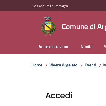
Vai al contenuto
Vai alla navigazione
Vai al footer
Regione Emilia-Romagna
Comune di Ar
Amministrazione
Novità
S
Home
Vivere Argelato
Eventi
M
/
/
/
Accedi