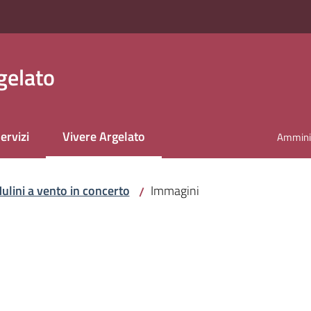
gelato
ervizi
Vivere Argelato
Amminis
Menu selezionato
ulini a vento in concerto
Immagini
/