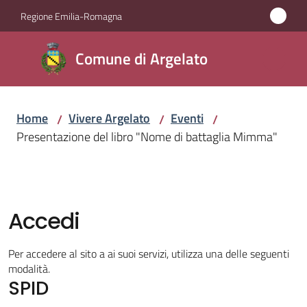
Vai al contenuto
Vai alla navigazione
Vai al footer
Regione Emilia-Romagna
Comune
Comune di Argelato
di
Argelato
Home
Vivere Argelato
Eventi
/
/
/
Presentazione del libro "Nome di battaglia Mimma"
Amministrazione
Novità
Accedi
Servizi
Per accedere al sito a ai suoi servizi, utilizza una delle seguenti
Vivere
modalità.
SPID
Argelato
Menu selezionato