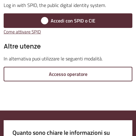
Log in with SPID, the public digital identity system.
Accedi con SPID o CIE
Amministrazione
Come attivare SPID
Trasparente
Altre utenze
Tutti
In alternativa puoi utilizzare le seguenti modalità.
gli
argomenti...
Accesso operatore
Seguici
su
Quanto sono chiare le informazioni su