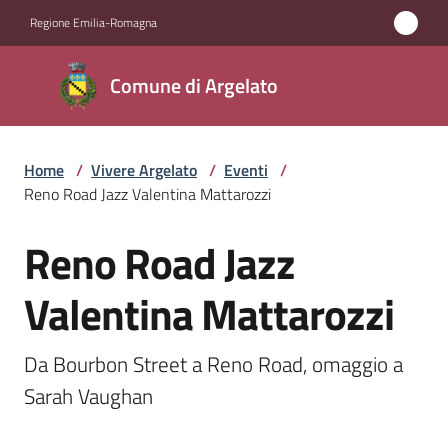
Vai al contenuto
Vai alla navigazione
Vai al footer
Regione Emilia-Romagna
Comune
Comune di Argelato
di
Argelato
Home
/
Vivere Argelato
/
Eventi
/
Reno Road Jazz Valentina Mattarozzi
Amministrazione
Reno Road Jazz
Salta al contenuto
Novità
Valentina Mattarozzi
Servizi
Da Bourbon Street a Reno Road, omaggio a 
Vivere
Sarah Vaughan
Argelato
Menu selezionato