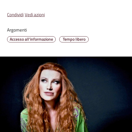
Condividi
Vedi azioni
Amministrazione
Argomenti
Trasparente
Accesso all'informazione
Tempo libero
Tutti
gli
argomenti...
Seguici
su