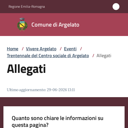
Vai al contenuto
Vai alla navigazione
Vai al footer
Regione Emilia-Romagna
Comune
Comune di Argelato
di
Argelato
Home
/
Vivere Argelato
/
Eventi
/
Trentennale del Centro sociale di Argelato
/
Allegati
Amministrazione
Allegati
Novità
Ultimo aggiornamento
:
29-06-2026 13:11
Servizi
Vivere
Argelato
Quanto sono chiare le informazioni su
Menu selezionato
questa pagina?