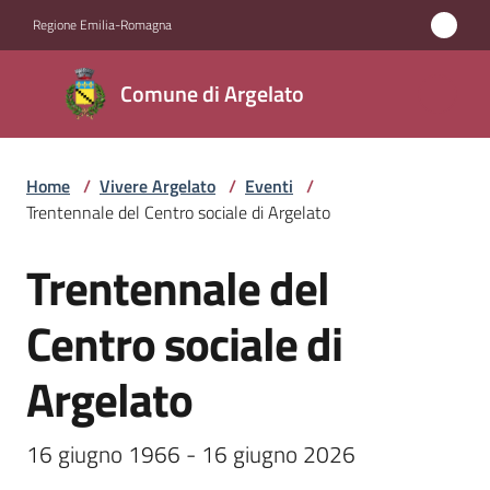
Vai al contenuto
Vai alla navigazione
Vai al footer
Regione Emilia-Romagna
Comune
Comune di Argelato
di
Argelato
Home
/
Vivere Argelato
/
Eventi
/
Trentennale del Centro sociale di Argelato
Amministrazione
Trentennale del
Salta al contenuto
Novità
Centro sociale di
Servizi
Argelato
Vivere
Argelato
16 giugno 1966 - 16 giugno 2026 
Menu selezionato