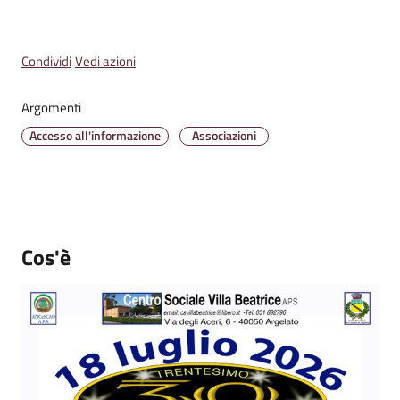
Condividi
Vedi azioni
Amministrazione
Trasparente
Argomenti
Accesso all'informazione
Associazioni
Tutti
gli
argomenti...
Cos'è
Seguici
su