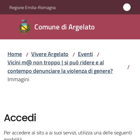
Vai al contenuto
Vai alla navigazione
Vai al footer
Regione Emilia-Romagna
Comune
Comune di Argelato
di
Argelato
Home
Vivere Argelato
Eventi
/
/
/
Vicini m@ non troppo | si può ridere e al
/
Amministrazione
contempo denunciare la violenza di genere?
Immagini
Novità
Servizi
Accedi
Vivere
Argelato
Per accedere al sito a ai suoi servizi, utilizza una delle seguenti
Menu selezionato
modalità.