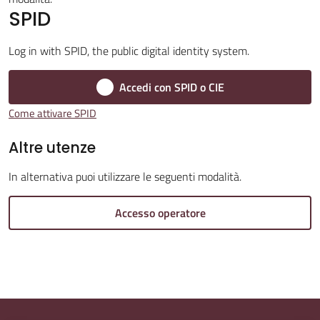
SPID
Log in with SPID, the public digital identity system.
Amministrazione
Accedi con SPID o CIE
Trasparente
Come attivare SPID
Tutti
Altre utenze
gli
argomenti...
In alternativa puoi utilizzare le seguenti modalità.
Accesso operatore
Seguici
su