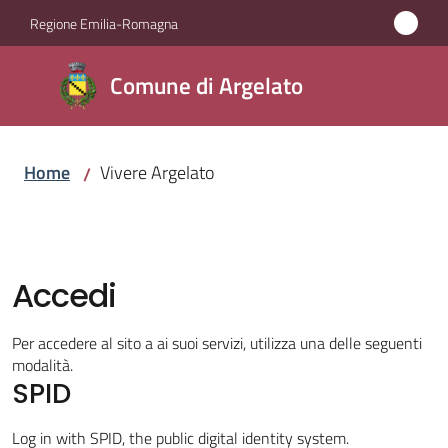
Vai al contenuto
Vai alla navigazione
Vai al footer
Regione Emilia-Romagna
Comune
Comune di Argelato
di
Argelato
Home
Vivere Argelato
/
Amministrazione
Novità
Accedi
Servizi
Per accedere al sito a ai suoi servizi, utilizza una delle seguenti
modalità.
SPID
Vivere
Argelato
Log in with SPID, the public digital identity system.
Menu selezionato