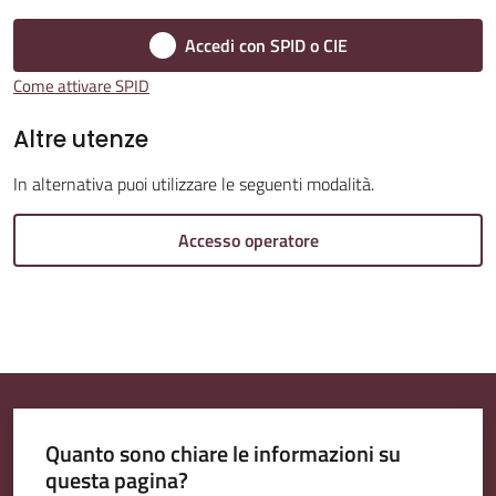
Accedi con SPID o CIE
Come attivare SPID
Amministrazione
Altre utenze
Trasparente
In alternativa puoi utilizzare le seguenti modalità.
Tutti
gli
Accesso operatore
argomenti...
Seguici
su
Quanto sono chiare le informazioni su
questa pagina?