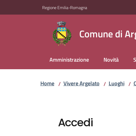
Vai al contenuto
Vai alla navigazione
Vai al footer
Regione Emilia-Romagna
Comune di Ar
Amministrazione
Novità
S
Home
Vivere Argelato
Luoghi
C
/
/
/
Accedi