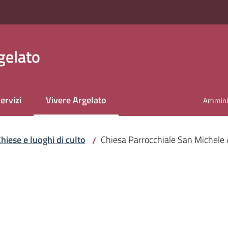
gelato
ervizi
Vivere Argelato
Amminis
Menu selezionato
hiese e luoghi di culto
Chiesa Parrocchiale San Michele 
/