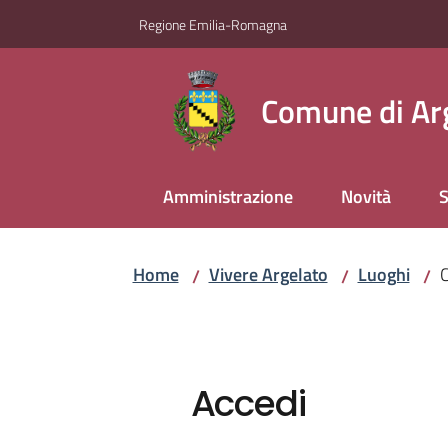
Vai al contenuto
Vai alla navigazione
Vai al footer
Regione Emilia-Romagna
Comune di Ar
Amministrazione
Novità
S
Home
Vivere Argelato
Luoghi
C
/
/
/
Accedi