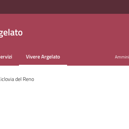
gelato
ervizi
Vivere Argelato
Amminis
Menu selezionato
iclovia del Reno