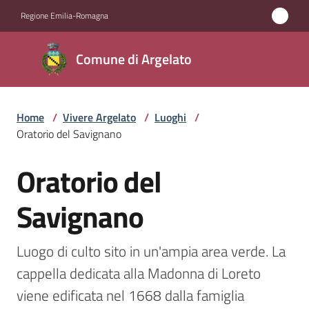
Vai al contenuto
Vai alla navigazione
Vai al footer
Regione Emilia-Romagna
Comune
Comune di Argelato
di
Argelato
Home
/
Vivere Argelato
/
Luoghi
/
Oratorio del Savignano
Amministrazione
Oratorio del
Salta al contenuto
Novità
Savignano
Servizi
Luogo di culto sito in un'ampia area verde. La 
Vivere
cappella dedicata alla Madonna di Loreto 
Argelato
viene edificata nel 1668 dalla famiglia 
Menu selezionato