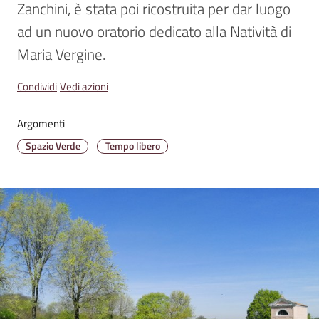
Zanchini, è stata poi ricostruita per dar luogo 
ad un nuovo oratorio dedicato alla Natività di 
Maria Vergine. 
Amministrazione
Trasparente
Condividi
Vedi azioni
Tutti
Argomenti
gli
Spazio Verde
Tempo libero
argomenti...
Seguici
su