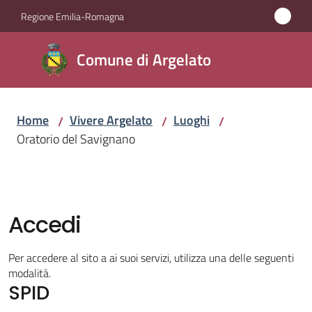
Vai al contenuto
Vai alla navigazione
Vai al footer
Regione Emilia-Romagna
Comune
Comune di Argelato
di
Argelato
Home
Vivere Argelato
Luoghi
/
/
/
Oratorio del Savignano
Amministrazione
Novità
Accedi
Servizi
Per accedere al sito a ai suoi servizi, utilizza una delle seguenti
Vivere
modalità.
SPID
Argelato
Menu selezionato