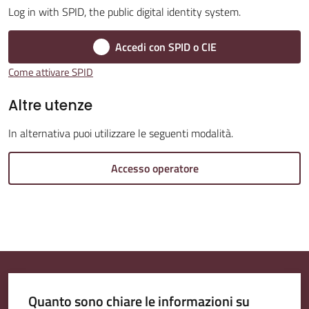
Log in with SPID, the public digital identity system.
Accedi con SPID o CIE
Amministrazione
Come attivare SPID
Trasparente
Altre utenze
Tutti
In alternativa puoi utilizzare le seguenti modalità.
gli
argomenti...
Accesso operatore
Seguici
su
Quanto sono chiare le informazioni su